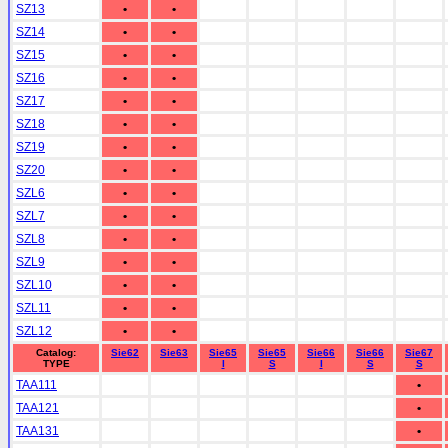
SZ13
•
•
SZ14
•
•
SZ15
•
•
SZ16
•
•
SZ17
•
•
SZ18
•
•
SZ19
•
•
SZ20
•
•
SZL6
•
•
SZL7
•
•
SZL8
•
•
SZL9
•
•
SZL10
•
•
SZL11
•
•
SZL12
•
•
Catalog:
Sie62
Sie63
Sie65
Sie65
Sie66
Sie66
Sie67
TYPE
I
S
I
S
S
TAA111
•
TAA121
•
TAA131
•