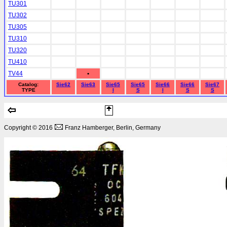
TU301
TU302
TU305
TU310
TU320
TU410
TV44
•
Catalog:
Sie62
Sie63
Sie65
Sie65
Sie66
Sie66
Sie67
TYPE
I
S
I
S
S
Copyright © 2016
Franz Hamberger, Berlin, Germany