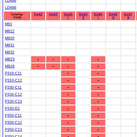
LD486
LD488
Catalog:
Sie62
Sie63
Sie65
Sie65
Sie66
Sie66
Sie67
TYPE
I
S
I
S
S
M81
M812
M820
M831
M832
MB23
•
•
•
•
MB26
•
•
•
•
P310-C11
•
•
P310-C12
•
•
P330-C11
•
•
P330-C12
•
•
P330-C13
•
•
P330-D1
•
•
P350-C11
•
•
P350-C12
•
•
P350-C13
•
•
P350-C14
•
•