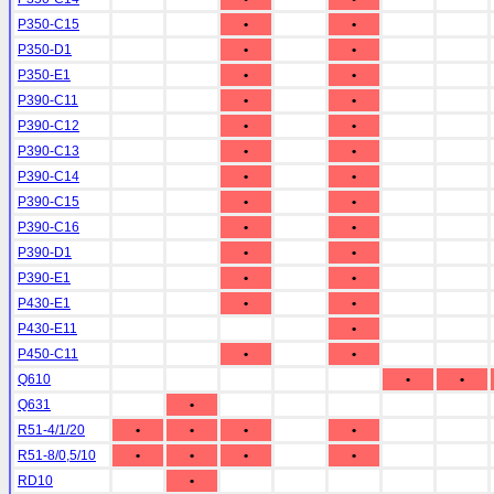
P350-C15
•
•
P350-D1
•
•
P350-E1
•
•
P390-C11
•
•
P390-C12
•
•
P390-C13
•
•
P390-C14
•
•
P390-C15
•
•
P390-C16
•
•
P390-D1
•
•
P390-E1
•
•
P430-E1
•
•
P430-E11
•
P450-C11
•
•
Q610
•
•
Q631
•
R51-4/1/20
•
•
•
•
R51-8/0,5/10
•
•
•
•
RD10
•