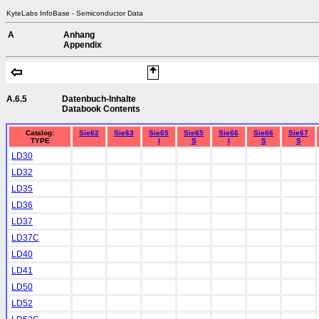
KyteLabs InfoBase - Semiconductor Data
A
Anhang
Appendix
A.6.5
Datenbuch-Inhalte
Databook Contents
Catalog:
Sie62
Sie63
Sie65
Sie65
Sie66
Sie66
Sie67
TYPE
I
S
I
S
S
LD30
LD32
LD35
LD36
LD37
LD37C
LD40
LD41
LD50
LD52