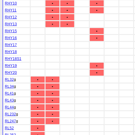
RHY10
•
•
•
RHY11
•
•
•
RHY12
•
•
RHY13
•
•
RHY15
•
RHY16
•
RHY17
RHY18
RHY18S1
RHY19
•
RHY20
•
RL32
g
•
•
RL34
g
•
•
RL41
g
•
•
RL43
g
•
•
RL44
g
•
•
RL232
g
•
•
RL247
g
•
•
RL52
•