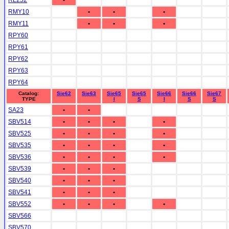
RL252
•
RMY10
•
•
•
RMY11
•
•
•
RPY60
RPY61
RPY62
RPY63
RPY64
Catalog:
Sie62
Sie63
Sie65
Sie65
Sie66
Sie66
Sie67
TYPE
I
S
I
S
S
SA23
•
•
SBV514
•
•
•
•
SBV525
•
•
•
•
SBV535
•
•
•
•
SBV536
•
•
•
•
SBV539
•
•
•
SBV540
•
•
•
SBV541
•
•
•
SBV552
•
•
•
•
SBV566
SBV570