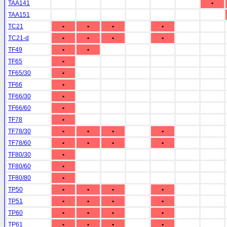
TAA141
•
TAA151
TC21
•
•
•
•
TC21-d
•
•
•
•
TF49
•
•
TF65
•
TF65/30
•
TF66
•
TF66/30
•
TF66/60
•
TF78
•
TF78/30
•
•
•
•
TF78/60
•
•
•
•
TF80/30
•
TF80/60
•
TF80/80
•
TP50
•
•
•
•
TP51
•
•
•
•
TP60
•
•
•
•
TP61
•
•
•
•